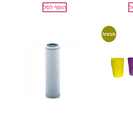
ל
הוסף לסל
מבצע!
מסנן פחם בלוק 1 מיקרון
מסנן 10 אינץ 
₪
35