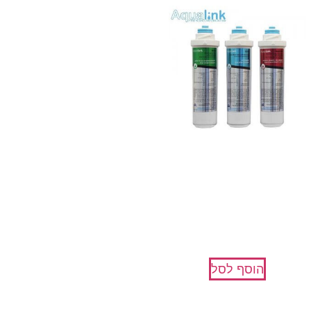
ן מים להחלפה למערכת טיהור
מים, 3 שלבים – AquaPro
₪
375
הוסף לסל