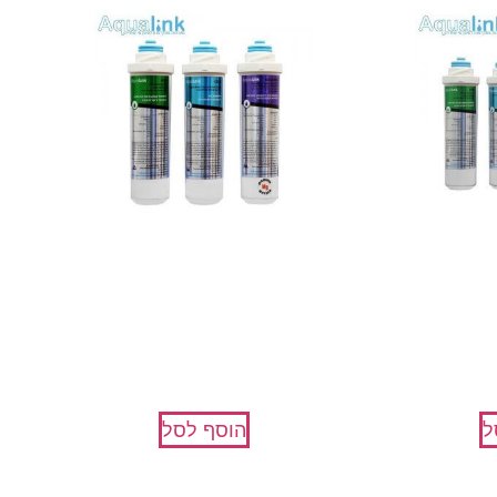
למערכת
סננים להחלפה למערכת
סנ
Aq
AquaMag + מגנזיום
₪
410
ל
הוסף לסל