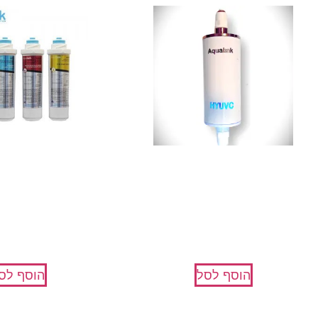
מערכת LED אולטרה סגול UV-C
סננים להחלפה 
לחיטוי מים
uaOptima
₪
500
₪
900
הוסף לסל
הוסף לס