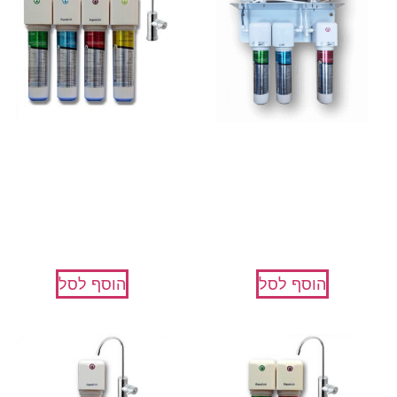
מערכת אוסמוזה הפוכה
מערכת טיהור 4 שלבים
AquaOptima
AquaRO
₪
875
₪
1,800
הוסף לסל
הוסף לסל