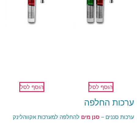
מערכת טיהור 2 שלבים –
מערכת טיהור שלב אחד
AquaBasic
AquaMaster
₪
375
₪
525
הוסף לסל
הוסף לסל
ערכות החלפה
ערכות סננים –
סנן מים
להחלפה למערכות אקווהלינק