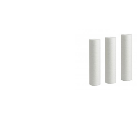
שלושה מסננים 10 אינץ
פוליפרופילן 5 מיקרון
₪
79