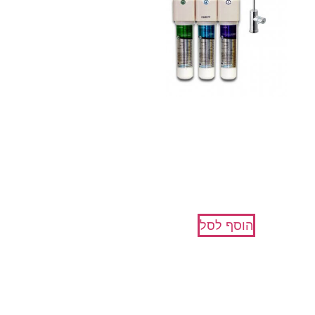
AquaMag מערכת טיהור מים
בתוספת מגנזיום
₪
775
הוסף לסל