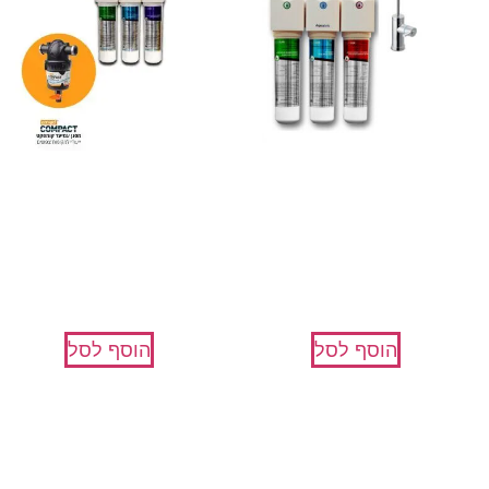
מערכת טיהור 3 שלבים
AquaMag+עמיעד
AquaPro
קומפקט+התקנות
₪
1,850
₪
2,200
₪
725
הוסף לסל
הוסף לסל