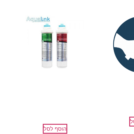
ל אקווהלינק
סנן מים להחלפה למערכת טיהור
מים, 2 שלבים – AquaMaster
₪
250
ל
הוסף לסל