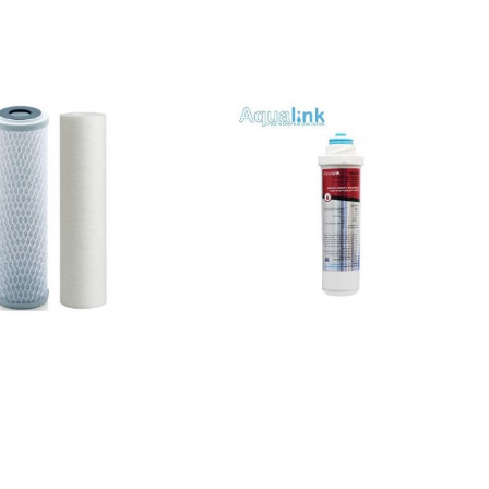
סנן מים להחלפה למערכת טיהור
מים חד שלבית – AquaBasic
שלבים
₪
122
₪
150