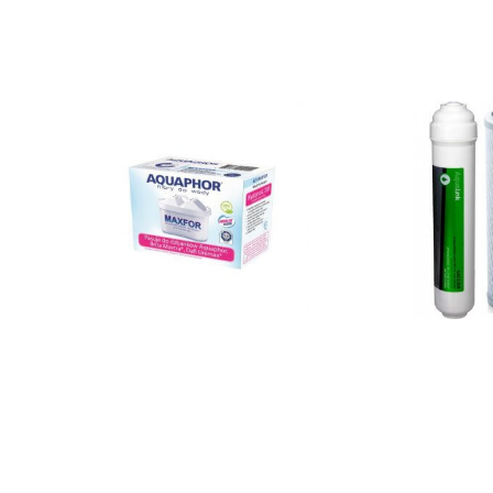
ערכת מסננים למערכת 10 אינץ 3
מקס פור פלוס – סט 3 סננים
להחלפה
₪
109