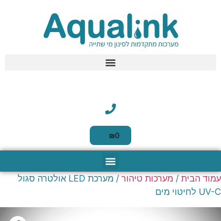
לתוכן
₪
0
עמוד הבית
/
מערכות טיהור
/ מערכת LED אולטרה סגול
מערכות טיהור מים
כניסה לבית
קנקני סינון וסננים
שאלות נפוצות
סנני מים להחלפה
מערכות סינון HoReCa
מוצרים משלימים
UV-C לחיטוי מים