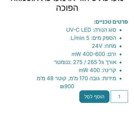
הפוכה
פרטים טכניים:
סוג הנורה: UV-C LED
הספק מים: 5 L/min
מתח: 24V
זרם: 400-600 mW
אורך גל 265 / 275 :ננומטר
קרינה: 400 mW
מידות: גובה 170 מ'מ, קוטר 48 מ'מ
₪
900
הוסף לסל
מק"ט
401200-1
קטגוריות
חלקים
,
מערכות טיהור
,
סנן להחלפה
תגיות
UV
,
AquaLink
,
אולטרה סגול
,
אולטרהסגול
,