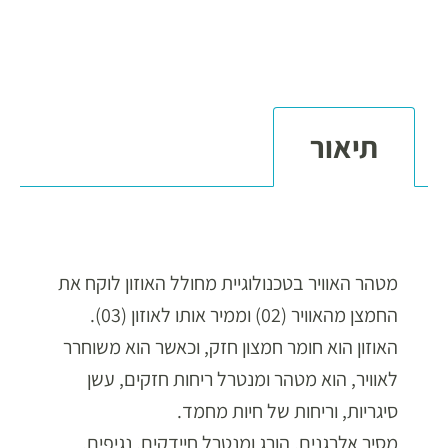
אקווהלינק
,
חיטוי מים
,
מערכת LED אולטרה סגול UV-
C לחיטוי מים
תיאור
תיאור
מטהר אוויר חדשני מנטרל ריחות חזקים, עשן סיגריות, וריחות של חיות מחמד
מטהר האוויר בטכנולוגיית מחולל האוזון לוקח את
החמצן מהאוויר (02) וממיר אותו לאוזון (03).
האוזון הוא חומר חמצון חזק, וכאשר הוא משוחרר
לאוויר, הוא מטהר ומנטרל ריחות חזקים, עשן
סיגריות, וריחות של חיות מחמד.
מסיר אלרגנים, הורג ומנטרל חיידקים, נגיפים,