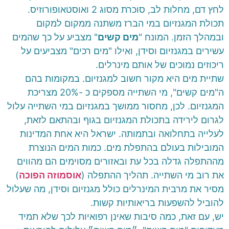
לחץ דם, מחלות לב, סוכרת מסוג 2 ואוסטאופורוזיס.
תכולת המגנזיום במי הברז משתנה ממקום למקום
ובמהלך הזמן. המונח "
מים קשים
" מצביע על כך שהמים
עשירים במגנזיום וסידן, ואילו "מים רכים" מצביעים על
ריכוזים נמוכים של אותם מינרלים.
שתיית מים היא מקור חשוב למגנזיום. במקומות בהם
ה"מים קשים", מי השתייה מספקים כ -20% מצריכת
המגנזיום. לכן, מחסור ממושך במגנזיום במי השתייה עלול
לגרום לירידה בתכולת המגנזיום בגוף ובהתאם לזאת,
לעלייה בתחלואה ובתמותה. ישראל היא אחת המדינות
המובילות בעולם בהתפלת מים. כמות המים הנוצרת
מההתפלה גדלה בכל עת ובאזורים מסוימים הם מהווים
את רוב מי השתייה. תהליך ההתפלה (
אוסמוזה הפוכה
)
מסיר את מרבית המינרלים כולל מגנזיום וסידן, מה שעלול
להוביל להשפעות בריאותיות קשות.
יש, עם זאת, כמה סיבות שאינן רפואיות לכך שלא תמיד