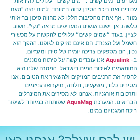
מעדיפים "מים קשים". ״מים קשים״ עלולים להיראות
עכורים ואם ריכוז הסידן גבוה במיוחד, למים יהיה "טעם
מוזר". אף אחת מהסיבות הללו לא מהווה סיכון בריאותי
כלשהו, אך ישנם אנשים המעדיפים מראה "נקי". חשוב
לציין, בעוד ״שמים קשים״ עלולים להקשות על מכשירי
חשמל ועל הצנרת, הם אינם מזיקים לגופנו. ההפך הוא
נכון, הם מספקים צריכה יומית של סידן ומגנזיום.
ב-
Aqualink
אנו עובדים קשה על פיתוח מסננים
המותאמים לאיכות המים בישראל. המטרה שלנו היא
להסיר את הרכיבים המזיקים ולהשאיר את הטובים. אנו
מסירים כלור, משקעים, חלודה, מיקרואורגניזמים
ותרכובות אורגניות. אנחנו לא מסירים את המינרלים
הבריאים. המערכת
AquaMag
שפותחה במיוחד לשיפור
ריכוז המגנזיום במים.