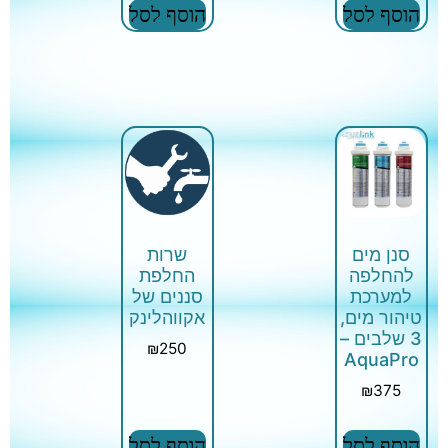
הוסף לסל
הוסף לסל
סנן מים
שרות
להחלפה
החלפת
למערכת
סננים של
טיהור מים,
אקווהלינק
3 שלבים –
₪
250
AquaPro
₪
375
הוסף לסל
הוסף לסל