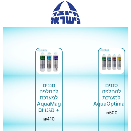
סננים
סננים
להחלפה
להחלפה
למערכת
למערכת
AquaMag
AquaOptima
+ מגנזיום
₪
500
₪
410