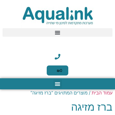
לתוכן
₪
0
עמוד הבית
/ מוצרים המתויגים “ברז מזיגה”
מערכות טיהור מים
כניסה לבית
קנקני סינון וסננים
שאלות נפוצות
סנני מים להחלפה
מערכות סינון HoReCa
מוצרים משלימים
ברז מזיגה